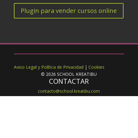
Plugin para vender cursos online
Aviso Legal y Política de Privacidad
|
Cookies
© 2026 SCHOOL KREATIBU
CONTACTAR
Iniciar
contacto@school.kreatibu.com
Sesión
La contraseña debe tener un mínimo de 8